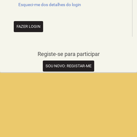
Esqueci-me dos detalhes do login
Registe-se para participar
SOU NOVO: REGISTAR-ME